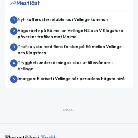
Mest läst
Nytt kafferosteri etableras i Vellinge kommun
1
Vägarbete på E6 mellan Vellinge N2 och V Klagstorp
2
påverkar trafiken mot Malmö
Trafikolycka med flera fordon på E6 mellan Vellinge
3
och Klagstorp
Trygghetsundersökning skickas ut till invånare i
4
Vellinge
Imorgon: Elpriset i Vellinge når periodens högsta nivå
5
ANNONS
Fler artiklar i
Trafik