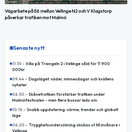
Vägarbete på E6 mellan Vellinge N2 och V Klagstorp
påverkar trafiken mot Malmö
Senaste nytt
11:35
–
Villa på Triangeln 2 i Vellinge såld för 11 900
000kr
09:44
–
Dagsläget: väder, minnesdagar och kvällens
nyheter
06:30
–
Skånetrafiken förstärker trafiken under
Malmöfestivalen – men flera bussar leds om
10:16
–
Snabb uppdatering: värme, trender och globalt
läge
06:20
–
Trygghetsundersökning skickas ut till invånare i
Vellinge