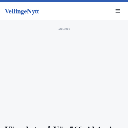
VellingeNytt
ANNONS