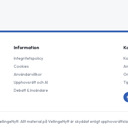
Information
K
Integritetspolicy
Ko
Cookies
An
Användarvillkor
Om
Upphovsrätt och AI
Ti
Debatt & Insändare
ellingeNytt
. Allt material på
VellingeNytt
är skyddat enligt upphovsrättsla