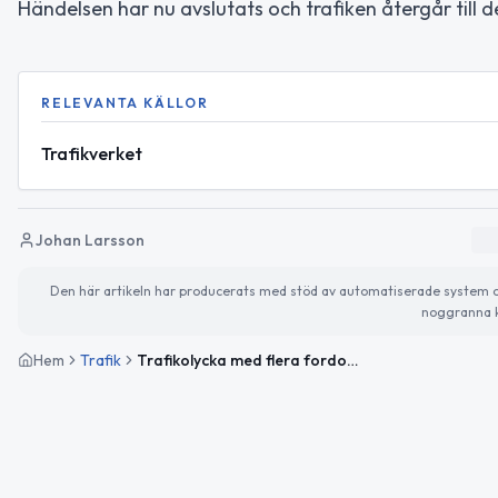
Händelsen har nu avslutats och trafiken återgår till 
RELEVANTA KÄLLOR
Trafikverket
Johan Larsson
Den här artikeln har producerats med stöd av automatiserade system och 
noggranna k
Hem
Trafik
Trafikolycka med flera fordon på väg 517 öster om Rängs sand