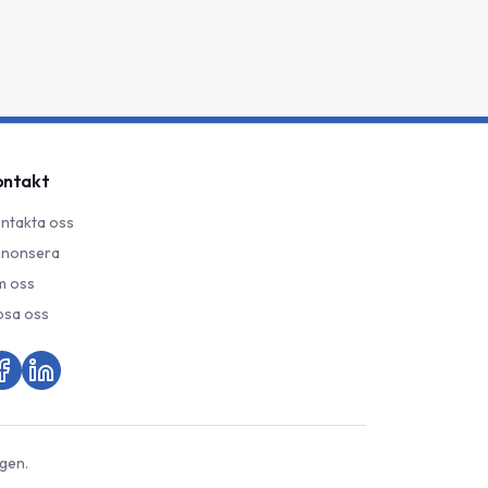
ontakt
ntakta oss
nonsera
 oss
psa oss
gen.