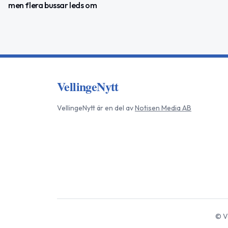
men flera bussar leds om
VellingeNytt
VellingeNytt
är en del av
Notisen Media AB
©
V