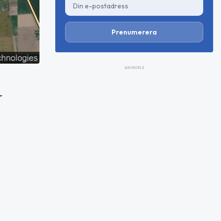
Prenumerera
ANNONS
r