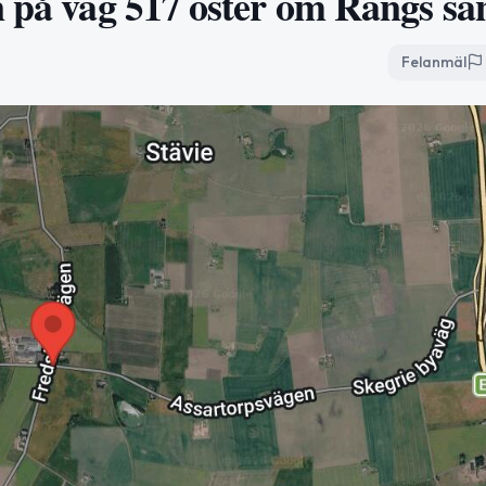
n på väg 517 öster om Rängs sa
Felanmäl