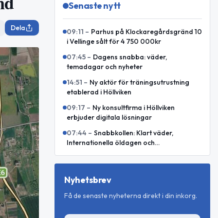
nd
Senaste nytt
Dela
09:11
–
Parhus på Klockaregårdsgränd 10
i Vellinge sålt för 4 750 000kr
07:45
–
Dagens snabba: väder,
temadagar och nyheter
14:51
–
Ny aktör för träningsutrustning
etablerad i Höllviken
09:17
–
Ny konsultfirma i Höllviken
erbjuder digitala lösningar
07:44
–
Snabbkollen: Klart väder,
Internationella öldagen och
världshändelser
Nyhetsbrev
Få de senaste nyheterna direkt i din inkorg.