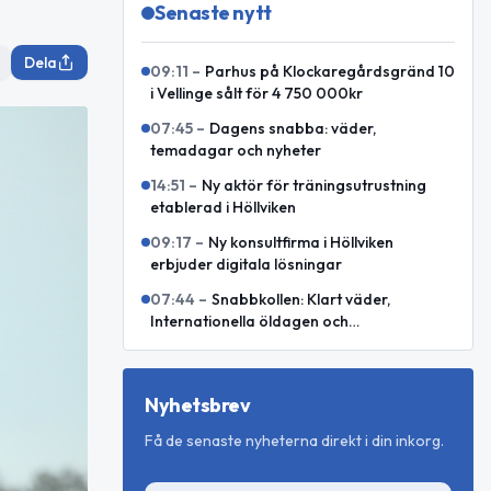
Senaste nytt
Dela
09:11
–
Parhus på Klockaregårdsgränd 10
i Vellinge sålt för 4 750 000kr
07:45
–
Dagens snabba: väder,
temadagar och nyheter
14:51
–
Ny aktör för träningsutrustning
etablerad i Höllviken
09:17
–
Ny konsultfirma i Höllviken
erbjuder digitala lösningar
07:44
–
Snabbkollen: Klart väder,
Internationella öldagen och
världshändelser
Nyhetsbrev
Få de senaste nyheterna direkt i din inkorg.