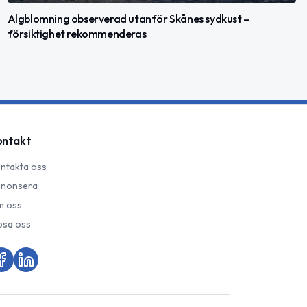
Algblomning observerad utanför Skånes sydkust –
försiktighet rekommenderas
ontakt
ntakta oss
nonsera
 oss
psa oss