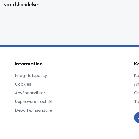
världshändelser
Information
K
Integritetspolicy
Ko
Cookies
An
Användarvillkor
Om
Upphovsrätt och AI
Ti
Debatt & Insändare