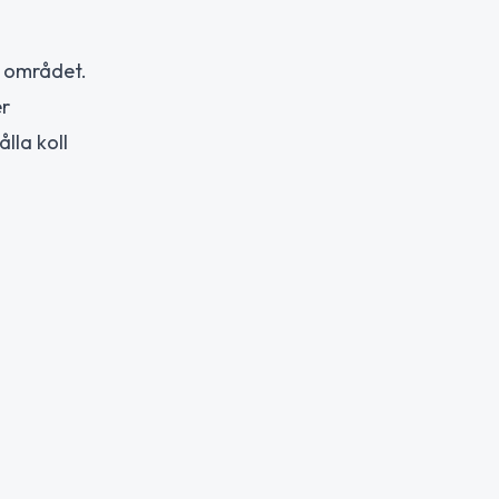
i området.
er
lla koll