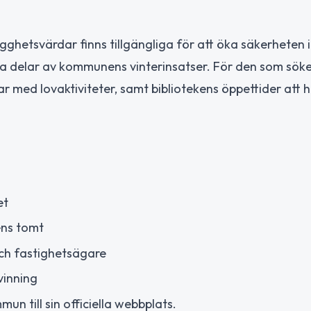
gghetsvärdar finns tillgängliga för att öka säkerheten 
iga delar av kommunens vinterinsatser. För den som sök
 med lovaktiviteter, samt bibliotekens öppettider att hå
et
ens tomt
och fastighetsägare
vinning
n till sin officiella webbplats.