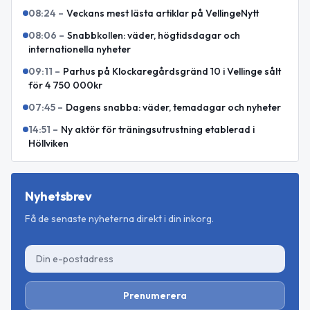
08:24
–
Veckans mest lästa artiklar på VellingeNytt
08:06
–
Snabbkollen: väder, högtidsdagar och
internationella nyheter
09:11
–
Parhus på Klockaregårdsgränd 10 i Vellinge sålt
för 4 750 000kr
07:45
–
Dagens snabba: väder, temadagar och nyheter
14:51
–
Ny aktör för träningsutrustning etablerad i
Höllviken
Nyhetsbrev
Få de senaste nyheterna direkt i din inkorg.
Prenumerera