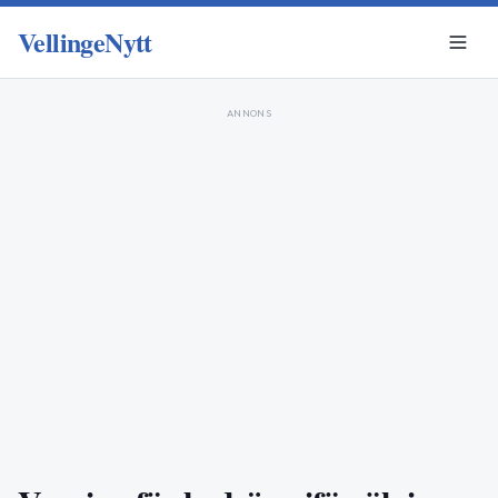
VellingeNytt
ANNONS