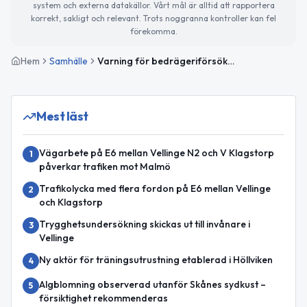
system och externa datakällor. Vårt mål är alltid att rapportera
korrekt, sakligt och relevant. Trots noggranna kontroller kan fel
förekomma.
Hem
Samhälle
Varning för bedrägeriförsök i Vellinge kommun
Mest läst
Vägarbete på E6 mellan Vellinge N2 och V Klagstorp
1
påverkar trafiken mot Malmö
Trafikolycka med flera fordon på E6 mellan Vellinge
2
och Klagstorp
Trygghetsundersökning skickas ut till invånare i
3
Vellinge
Ny aktör för träningsutrustning etablerad i Höllviken
4
Algblomning observerad utanför Skånes sydkust –
5
försiktighet rekommenderas