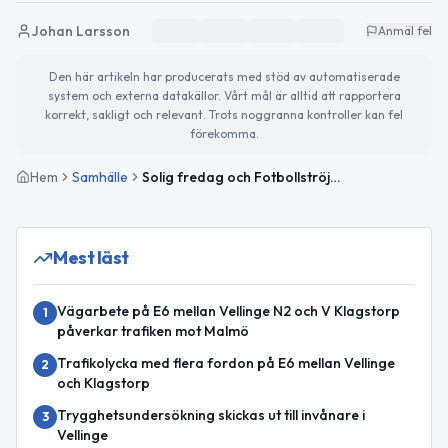
Johan Larsson
Anmäl fel
Den här artikeln har producerats med stöd av automatiserade
system och externa datakällor. Vårt mål är alltid att rapportera
korrekt, sakligt och relevant. Trots noggranna kontroller kan fel
förekomma.
Hem
Samhälle
Solig fredag och Fotbollströjefredag engagerar
Mest läst
Vägarbete på E6 mellan Vellinge N2 och V Klagstorp
1
påverkar trafiken mot Malmö
Trafikolycka med flera fordon på E6 mellan Vellinge
2
och Klagstorp
Trygghetsundersökning skickas ut till invånare i
3
Vellinge