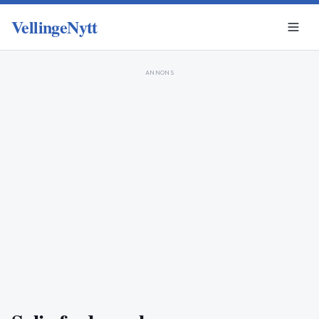
VellingeNytt
ANNONS