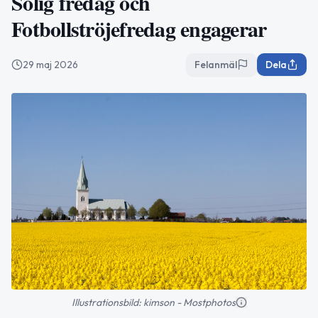
Solig fredag och
Fotbollströjefredag engagerar
29 maj 2026
Felanmäl
Dela
Illustrationsbild: kimson - Mostphotos