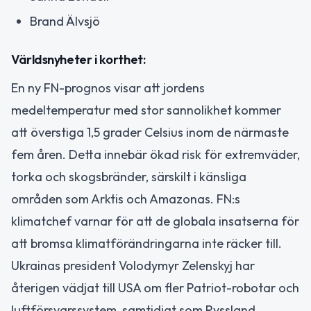
Brand Älvsjö
Världsnyheter i korthet:
En ny FN-prognos visar att jordens
medeltemperatur med stor sannolikhet kommer
att överstiga 1,5 grader Celsius inom de närmaste
fem åren. Detta innebär ökad risk för extremväder,
torka och skogsbränder, särskilt i känsliga
områden som Arktis och Amazonas. FN:s
klimatchef varnar för att de globala insatserna för
att bromsa klimatförändringarna inte räcker till.
Ukrainas president Volodymyr Zelenskyj har
återigen vädjat till USA om fler Patriot-robotar och
luftförsvarssystem, samtidigt som Ryssland