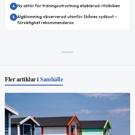
Ny aktör för träningsutrustning etablerad i Höllviken
4
Algblomning observerad utanför Skånes sydkust –
5
försiktighet rekommenderas
ANNONS
Fler artiklar i
Samhälle