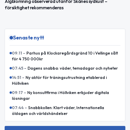
Algblomning observerad utanför Skånes sydkust –
försiktighet rekommenderas
Senaste nytt
09:11
–
Parhus på Klockaregårdsgränd 10 i Vellinge sålt
för 4 750 000kr
07:45
–
Dagens snabba: väder, temadagar och nyheter
14:51
–
Ny aktör för träningsutrustning etablerad i
Höllviken
09:17
–
Ny konsultfirma i Höllviken erbjuder digitala
lösningar
07:44
–
Snabbkollen: Klart väder, Internationella
öldagen och världshändelser