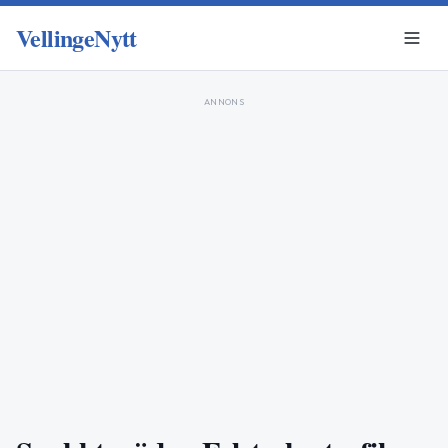
VellingeNytt
ANNONS