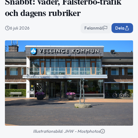
Snabbt: väder, Falsterbo-trafik
och dagens rubriker
6 juli 2026
Felanmäl
Dela
Illustrationsbild: JHW - Mostphotos