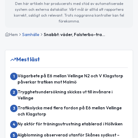
Den här artikeln har producerats med stöd av automatiserade
system och externa datakällor. Vårt mål är alltid att rapportera
korrekt, sakligt och relevant. Trots noggranna kontroller kan fel
förekomma.
Hem
Samhälle
Snabbt: väder, Falsterbo-trafik och dagens rubriker
Mest läst
Vägarbete på E6 mellan Vellinge N2 och V Klagstorp
1
påverkar trafiken mot Malmö
Trygghetsundersökning skickas ut till invånare i
2
Vellinge
Trafikolycka med flera fordon på E6 mellan Vellinge
3
och Klagstorp
Ny aktör för träningsutrustning etablerad i Höllviken
4
Algblomning observerad utanför Skånes sydkust –
5