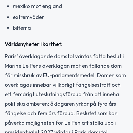
mexiko mot england
extremväder
biltema
Världsnyheter i korthet:
Paris' överklagande domstol väntas fatta beslut i
Marine Le Pens överklagan mot en fällande dom
för missbruk av EU-parlamentsmedel. Domen som
överklagas innebar villkorligt fängelsestraff och
ett femårigt uteslutningsförbud från att inneha
politiska ämbeten; åklagaren yrkar på fyra års
fängelse och fem års förbud. Beslutet som kan
påverka möjligheten för Le Pen att ställa upp i
presidentvalet 2027 väntas i Paris domstol