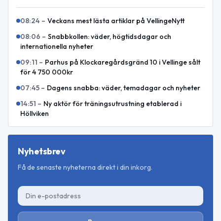
08:24
–
Veckans mest lästa artiklar på VellingeNytt
08:06
–
Snabbkollen: väder, högtidsdagar och
internationella nyheter
09:11
–
Parhus på Klockaregårdsgränd 10 i Vellinge sålt
för 4 750 000kr
07:45
–
Dagens snabba: väder, temadagar och nyheter
14:51
–
Ny aktör för träningsutrustning etablerad i
Höllviken
Nyhetsbrev
Få de senaste nyheterna direkt i din inkorg.