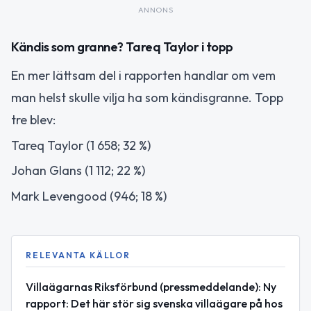
ANNONS
Kändis som granne? Tareq Taylor i topp
En mer lättsam del i rapporten handlar om vem
man helst skulle vilja ha som kändisgranne. Topp
tre blev:
Tareq Taylor (1 658; 32 %)
Johan Glans (1 112; 22 %)
Mark Levengood (946; 18 %)
RELEVANTA KÄLLOR
Villaägarnas Riksförbund (pressmeddelande): Ny
rapport: Det här stör sig svenska villaägare på hos