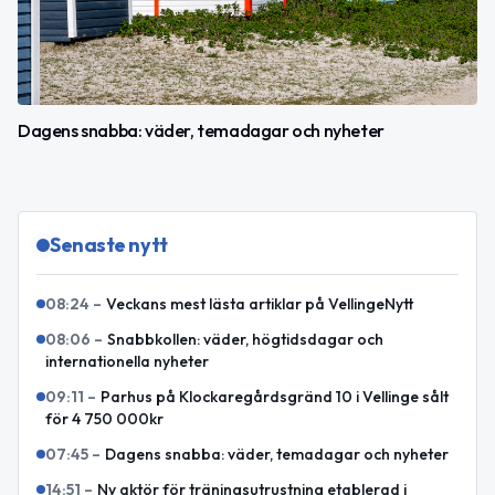
Dagens snabba: väder, temadagar och nyheter
Senaste nytt
08:24
–
Veckans mest lästa artiklar på VellingeNytt
08:06
–
Snabbkollen: väder, högtidsdagar och
internationella nyheter
09:11
–
Parhus på Klockaregårdsgränd 10 i Vellinge sålt
för 4 750 000kr
07:45
–
Dagens snabba: väder, temadagar och nyheter
14:51
–
Ny aktör för träningsutrustning etablerad i