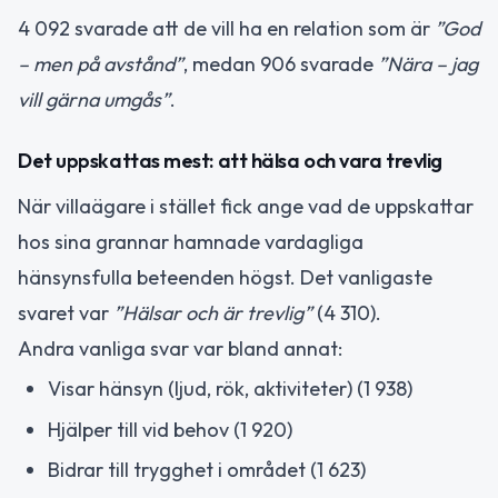
4 092 svarade att de vill ha en relation som är
”God
– men på avstånd”
, medan 906 svarade
”Nära – jag
vill gärna umgås”
.
Det uppskattas mest: att hälsa och vara trevlig
När villaägare i stället fick ange vad de uppskattar
hos sina grannar hamnade vardagliga
hänsynsfulla beteenden högst. Det vanligaste
svaret var
”Hälsar och är trevlig”
(4 310).
Andra vanliga svar var bland annat:
Visar hänsyn (ljud, rök, aktiviteter) (1 938)
Hjälper till vid behov (1 920)
Bidrar till trygghet i området (1 623)