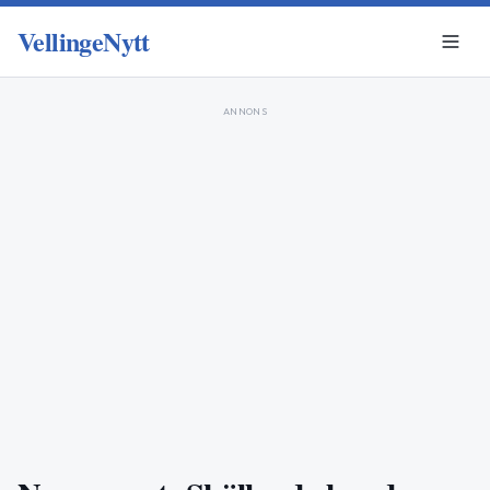
VellingeNytt
ANNONS