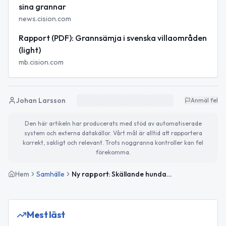
sina grannar
news.cision.com
Rapport (PDF): Grannsämja i svenska villaområden
(light)
mb.cision.com
Johan Larsson
Anmäl fel
Den här artikeln har producerats med stöd av automatiserade
system och externa datakällor. Vårt mål är alltid att rapportera
korrekt, sakligt och relevant. Trots noggranna kontroller kan fel
förekomma.
Hem
Samhälle
Ny rapport: Skällande hundar och högljudda fester stör svenska villaägare mest
Mest läst