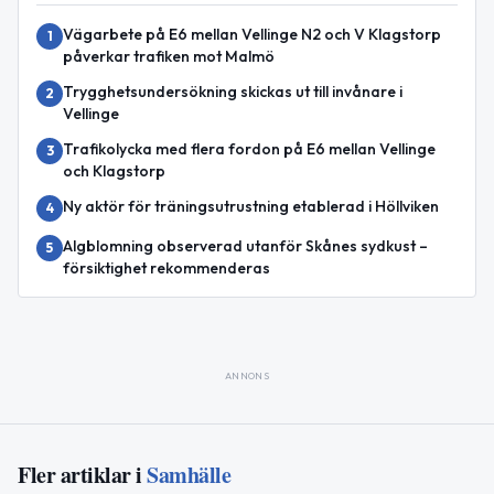
Vägarbete på E6 mellan Vellinge N2 och V Klagstorp
1
påverkar trafiken mot Malmö
Trygghetsundersökning skickas ut till invånare i
2
Vellinge
Trafikolycka med flera fordon på E6 mellan Vellinge
3
och Klagstorp
Ny aktör för träningsutrustning etablerad i Höllviken
4
Algblomning observerad utanför Skånes sydkust –
5
försiktighet rekommenderas
ANNONS
Fler artiklar i
Samhälle