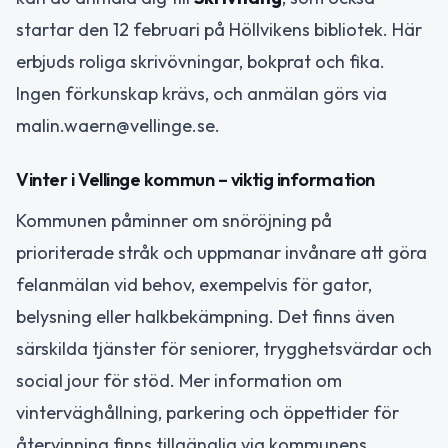
startar den 12 februari på Höllvikens bibliotek. Här
erbjuds roliga skrivövningar, bokprat och fika.
Ingen förkunskap krävs, och anmälan görs via
malin.waern@vellinge.se.
Vinter i Vellinge kommun – viktig information
Kommunen påminner om snöröjning på
prioriterade stråk och uppmanar invånare att göra
felanmälan vid behov, exempelvis för gator,
belysning eller halkbekämpning. Det finns även
särskilda tjänster för seniorer, trygghetsvärdar och
social jour för stöd. Mer information om
vinterväghållning, parkering och öppettider för
återvinning finns tillgänglig via kommunens