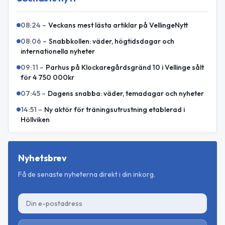
08:24
–
Veckans mest lästa artiklar på VellingeNytt
08:06
–
Snabbkollen: väder, högtidsdagar och
internationella nyheter
09:11
–
Parhus på Klockaregårdsgränd 10 i Vellinge sålt
för 4 750 000kr
07:45
–
Dagens snabba: väder, temadagar och nyheter
14:51
–
Ny aktör för träningsutrustning etablerad i
Höllviken
Nyhetsbrev
Få de senaste nyheterna direkt i din inkorg.