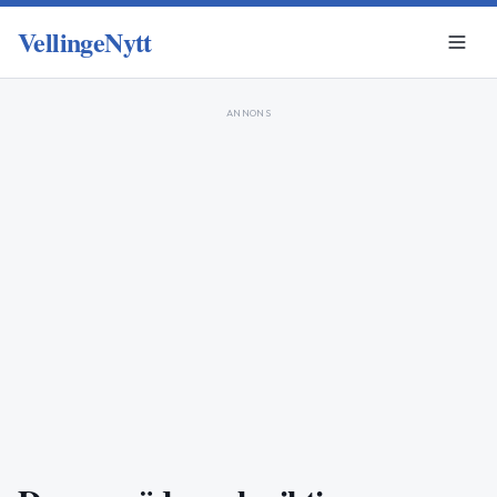
VellingeNytt
ANNONS