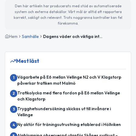
Den här artikeln har producerats med stöd av automatiserade
system och externa datakällor. Vårt mål är alltid att rapportera
korrekt, sakligt och relevant. Trots noggranna kontroller kan fel
förekomma.
Hem
Samhälle
Dagens väder och viktiga internationella dagar att uppmärksamma
Mest läst
Vägarbete på E6 mellan Vellinge N2 och V Klagstorp
1
påverkar trafiken mot Malmö
Trafikolycka med flera fordon på E6 mellan Vellinge
2
och Klagstorp
Trygghetsundersökning skickas ut till invånare i
3
Vellinge
Ny aktör för träningsutrustning etablerad i Höllviken
4
Algblomning observerad utanför Skånes sydkust –
5