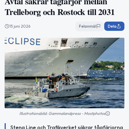
Avtal säkrar tågfärjor mellan
Trelleborg och Rostock till 2031
15 juni 2026
Felanmäl
Dela
Illustrationsbild: Gammalandpress - Mostphotos
Stena Line och Trafikverket säkrar tågfärjorna