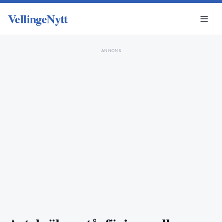
VellingeNytt
ANNONS