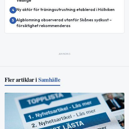
Vellinge
Ny aktör för träningsutrustning etablerad i Höllviken
4
Algblomning observerad utanför Skånes sydkust –
5
försiktighet rekommenderas
ANNONS
Fler artiklar i
Samhälle