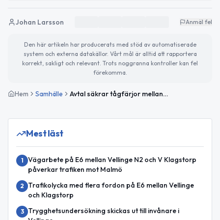
Johan Larsson
Anmäl fel
Den här artikeln har producerats med stöd av automatiserade
system och externa datakällor. Vårt mål är alltid att rapportera
korrekt, sakligt och relevant. Trots noggranna kontroller kan fel
förekomma.
Hem
Samhälle
Avtal säkrar tågfärjor mellan Trelleborg och Rostock till 2031
Mest läst
Vägarbete på E6 mellan Vellinge N2 och V Klagstorp
1
påverkar trafiken mot Malmö
Trafikolycka med flera fordon på E6 mellan Vellinge
2
och Klagstorp
Trygghetsundersökning skickas ut till invånare i
3