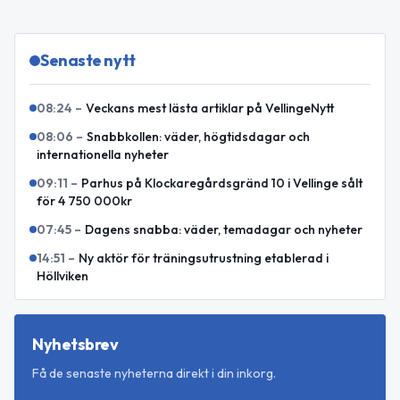
Senaste nytt
08:24
–
Veckans mest lästa artiklar på VellingeNytt
08:06
–
Snabbkollen: väder, högtidsdagar och
internationella nyheter
09:11
–
Parhus på Klockaregårdsgränd 10 i Vellinge sålt
för 4 750 000kr
07:45
–
Dagens snabba: väder, temadagar och nyheter
14:51
–
Ny aktör för träningsutrustning etablerad i
Höllviken
Nyhetsbrev
Få de senaste nyheterna direkt i din inkorg.