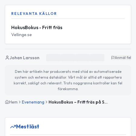
RELEVANTA KÄLLOR
HokusBokus - Fritt fräs
Vellinge.se
Johan Larsson
Anmäl fel
Den här artikeln har producerats med stöd av automatiserade
system och externa datakällor. Vårt mål är alltid att rapportera
korrekt, sakligt och relevant. Trots noggranna kontroller kan fel
förekomma.
Hem
Evenemang
HokusBokus – Fritt fräs på Skanörs bibliotek
Mest läst