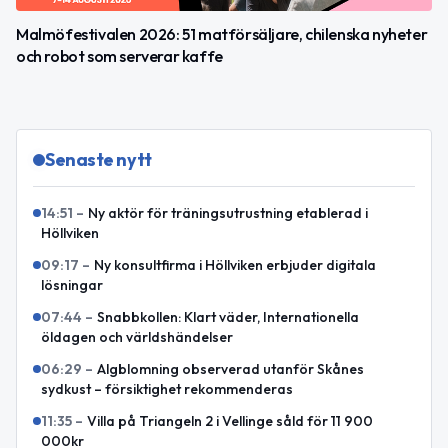
Malmöfestivalen 2026: 51 matförsäljare, chilenska nyheter
och robot som serverar kaffe
Senaste nytt
14:51
–
Ny aktör för träningsutrustning etablerad i
Höllviken
09:17
–
Ny konsultfirma i Höllviken erbjuder digitala
lösningar
07:44
–
Snabbkollen: Klart väder, Internationella
öldagen och världshändelser
06:29
–
Algblomning observerad utanför Skånes
sydkust – försiktighet rekommenderas
11:35
–
Villa på Triangeln 2 i Vellinge såld för 11 900
000kr