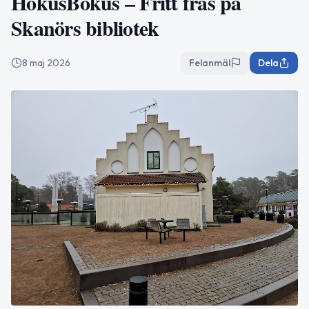
HokusBokus – Fritt fräs på
Skanörs bibliotek
8 maj 2026
Felanmäl
Dela