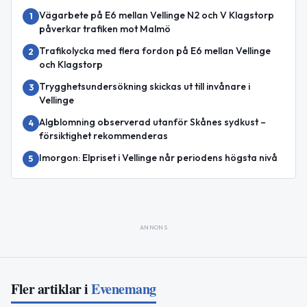
Vägarbete på E6 mellan Vellinge N2 och V Klagstorp
1
påverkar trafiken mot Malmö
Trafikolycka med flera fordon på E6 mellan Vellinge
2
och Klagstorp
Trygghetsundersökning skickas ut till invånare i
3
Vellinge
Algblomning observerad utanför Skånes sydkust –
4
försiktighet rekommenderas
Imorgon: Elpriset i Vellinge når periodens högsta nivå
5
ANNONS
Fler artiklar i
Evenemang