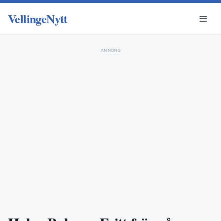
VellingeNytt
ANNONS