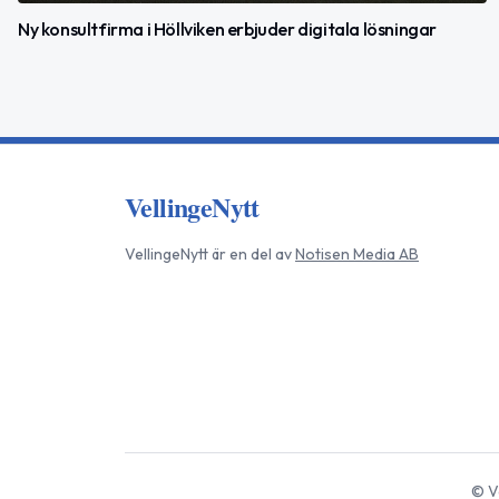
Ny konsultfirma i Höllviken erbjuder digitala lösningar
VellingeNytt
VellingeNytt
är en del av
Notisen Media AB
©
V