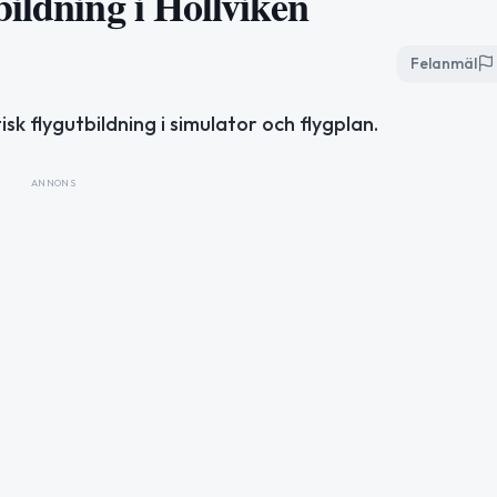
ildning i Höllviken
Felanmäl
k flygutbildning i simulator och flygplan.
ANNONS