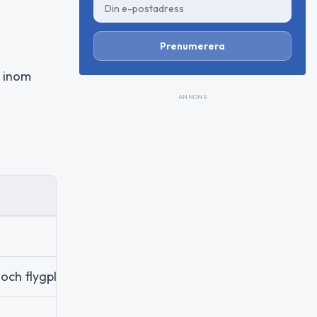
Prenumerera
g inom
ANNONS
 och flygplan.