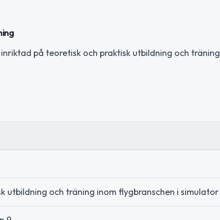
ning
nriktad på teoretisk och praktisk utbildning och tränin
sk utbildning och träning inom flygbranschen i simulator
n 9