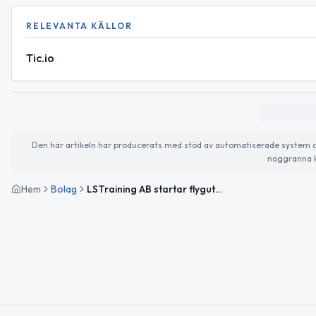
RELEVANTA KÄLLOR
Tic.io
Den här artikeln har producerats med stöd av automatiserade system och 
noggranna k
Hem
Bolag
LSTraining AB startar flygutbildning i Höllviken