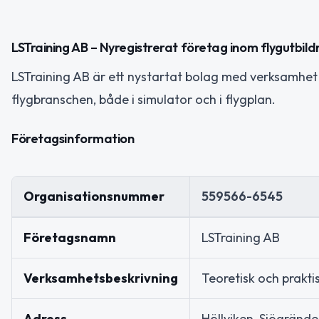
LSTraining AB – Nyregistrerat företag inom flygutbild
LSTraining AB är ett nystartat bolag med verksamhet i
flygbranschen, både i simulator och i flygplan.
Företagsinformation
Organisationsnummer
559566-6545
Företagsnamn
LSTraining AB
Verksamhetsbeskrivning
Teoretisk och prakti
Adress
Höllviken, Sjögrände