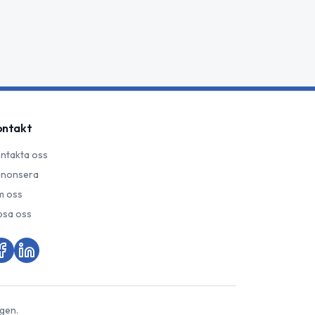
ontakt
ntakta oss
nonsera
 oss
psa oss
gen.