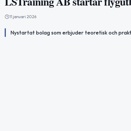
LSTraining AB startar flygutb
11 januari 2026
Nystartat bolag som erbjuder teoretisk och praktis