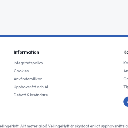
Information
K
Integritetspolicy
Ko
Cookies
An
Användarvillkor
Om
Upphovsrätt och AI
Ti
Debatt & Insändare
ellingeNytt
. Allt material på
VellingeNytt
är skyddat enligt upphovsrättsla