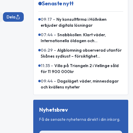
Senaste nytt
Dela
09:17
–
Ny konsultfirma i Höllviken
erbjuder digitala lösningar
07:44
–
Snabbkollen: Klart väder,
Internationella öldagen och
världshändelser
06:29
–
Algblomning observerad utanför
Skånes sydkust – försiktighet
rekommenderas
11:35
–
Villa på Triangeln 2 i Vellinge såld
för 11 900 000kr
09:44
–
Dagsläget: väder, minnesdagar
och kvällens nyheter
Nyhetsbrev
Få de senaste nyheterna direkt i din inkorg.