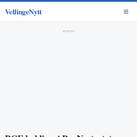
VellingeNytt
ANNONS