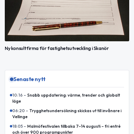
Ny konsultfirma för fastighetsutveckling i Skanör
Senaste nytt
10:16
–
Snabb uppdatering: värme, trender och globalt
läge
06:20
–
Trygghetsundersökning skickas ut till invånare i
Vellinge
18:05
–
Malmöfestivalen tillbaka 7–14 augusti – fri entré
och över 900 programpunkter