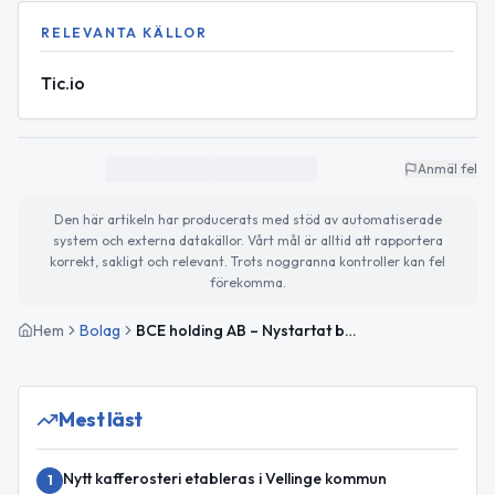
RELEVANTA KÄLLOR
Tic.io
Anmäl fel
Den här artikeln har producerats med stöd av automatiserade
system och externa datakällor. Vårt mål är alltid att rapportera
korrekt, sakligt och relevant. Trots noggranna kontroller kan fel
förekomma.
Hem
Bolag
BCE holding AB – Nystartat bolag för aktieförvaltning
Mest läst
Nytt kafferosteri etableras i Vellinge kommun
1