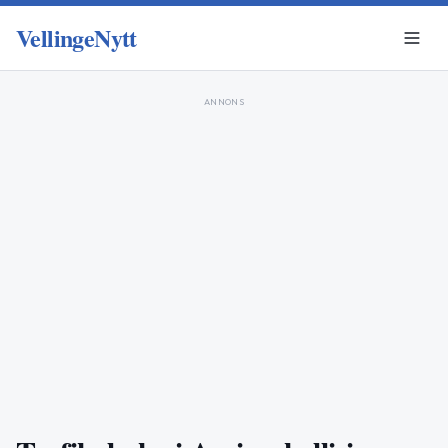
VellingeNytt
ANNONS