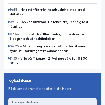
14:51
–
Ny aktör för träningsutrustning etablerad i
Höllviken
09:17
–
Ny konsultfirma i Höllviken erbjuder digitala
lösningar
07:44
–
Snabbkollen: Klart väder, Internationella
öldagen och världshändelser
06:29
–
Algblomning observerad utanför Skånes
sydkust – försiktighet rekommenderas
11:35
–
Villa på Triangeln 2 i Vellinge såld för 11 900
000kr
Nyhetsbrev
Få de senaste nyheterna direkt i din inkorg.