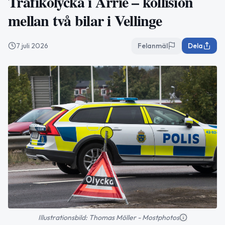
Trafikolycka i Arrie – kollision
mellan två bilar i Vellinge
7 juli 2026
Felanmäl
Dela
Illustrationsbild: Thomas Möller - Mostphotos