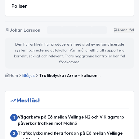
Polisen
Johan Larsson
Anmäl fel
Den här artikeln har producerats med stöd av automatiserade
system och externa datakällor. Vårt mål är alltid att rapportera
korrekt, sakligt och relevant. Trots noggranna kontroller kan fel
förekomma.
Hem
Blåljus
Trafikolycka i Arrie – kollision mellan två bilar i Vellinge
Mest läst
Vägarbete på E6 mellan Vellinge N2 och V Klagstorp
1
påverkar trafiken mot Malmö
Trafikolycka med flera fordon på E6 mellan Vellinge
2