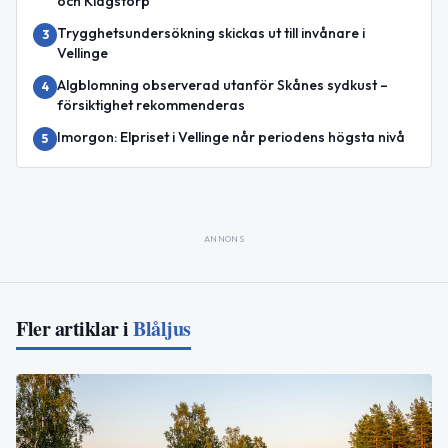
och Klagstorp
Trygghetsundersökning skickas ut till invånare i
3
Vellinge
Algblomning observerad utanför Skånes sydkust –
4
försiktighet rekommenderas
Imorgon: Elpriset i Vellinge når periodens högsta nivå
5
ANNONS
Fler artiklar i
Blåljus